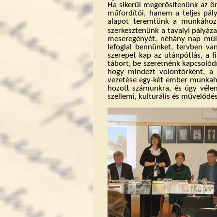
Ha sikerül megerősítenünk az ö
műfordítói, hanem a teljes pály
alapot teremtünk a munkához, 
szerkesztenünk a tavalyi pályáza
meseregényét, néhány nap múlv
lefoglal bennünket, tervben van
szerepet kap az utánpótlás, a 
tábort, be szeretnénk kapcsolód
hogy mindezt volontőrként, a 
vezetése egy-két ember munkahel
hozott számunkra, és úgy véle
szellemi, kulturális és művelődés