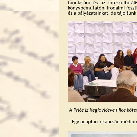
tanulására és az interkulturá
könyvbemutatón, irodalmi feszt
és a pályázatainkat, de tájoltunk a
A Priče iz Keglovićeve ulice kö
‒
Egy adaptáció kapcsán médiumvá