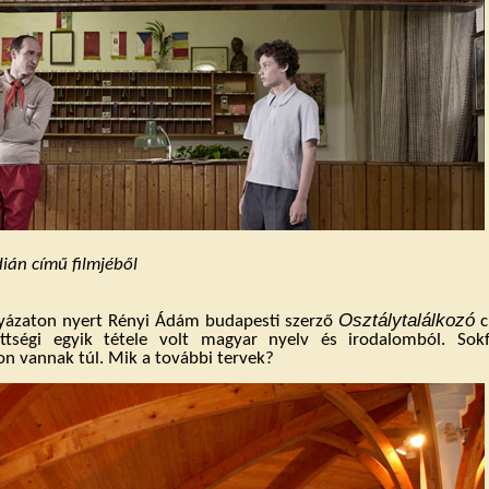
dián című filmjéből
Osztálytalálkozó
lyázaton nyert Rényi Ádám budapesti szerző
c
ettségi egyik tétele volt magyar nyelv és irodalomból. Sok
on vannak túl. Mik a további tervek?