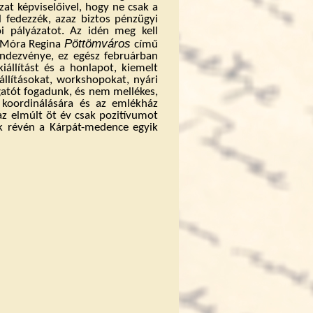
t képviselőivel, hogy ne csak a
l fedezzék, azaz biztos pénzügyi
i pályázatot. Az idén meg kell
Pöttömváros
t, Móra Regina
című
ndezvénye, ez egész februárban
iállítást és a honlapot, kiemelt
llításokat, workshopokat, nyári
gatót fogadunk, és nem mellékes,
 koordinálására és az emlékház
az elmúlt öt év csak pozitívumot
k révén a Kárpát-medence egyik