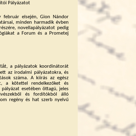
tói Pályázatot
 február elsején, Gion Nándor
atársai, minden harmadik évben
részére, novellapályázatot pedig
lógiákat a Forum és a Prometej
tá
t, a pályázatok koordinátorát
zett az irodalmi p
á
ly
á
zatokra,
é
s
t
á
sok sz
á
ma. A kiírás az egész
t, a kötettel rendelkezőket és
pályázat esetében öttagú, jeles
űvészekből és fordítókból álló
árom regény és hat szerb nyelvű