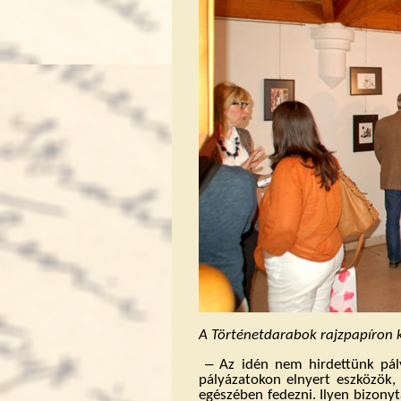
A Történetdarabok rajzpapíron
k
‒
Az idén nem hirdettünk pály
pályázatokon elnyert eszközök, 
egészében fedezni. Ilyen bizony