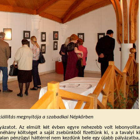
iállítás
megnyitója a szabadkai Népkörben
ázatot. Az elmúlt két évben egyre nehezebb volt lebonyolítan
néhány költséget a saját zsebünkből fizettünk ki, s a tavalyi k
talan pénzügyi háttérrel nem kezdünk bele egy újabb pályázatba