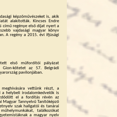
dasági képzőművészeket is, akik
ulatát alakították. Kincses Endre
s
című regénye első díjat nyert a
gszebb vajdasági magyar könyv
n. A regény a 2015. évi ifjúsági
ett első műfordítói pályázat
Gion-kötetet az 57. Belgrádi
arország pavilonjában
.
meghívására vettünk részt, a
 a helybeli irodalomkedvelők is
zdődött el a fordítás révén az
ai Magyar Tannyelvű Tanítóképző
tnyelv szak hallgatói és tanárai
l műhelymunkákat, találkozókat
gyetemistáknak a magyar nyelv