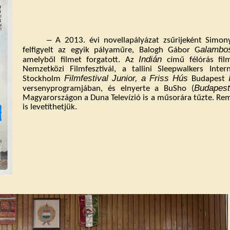
‒
A 2013. évi novellapályázat zsűrijeként Simony
alambo
felfigyelt az egyik pályaműre, Balogh Gábor G
Indián
amelyből filmet forgatott. Az
című félórás film
Nemzetközi Filmfesztivál, a tallini Sleepwalkers Inter
Filmfestival Junior, a Friss Hús
Stockholm
Budapest
Budapest
versenyprogramjában, és elnyerte a BuSho (
Magyarországon a Duna Televízió is a műsorára tűzte. 
is levetíthetjük.