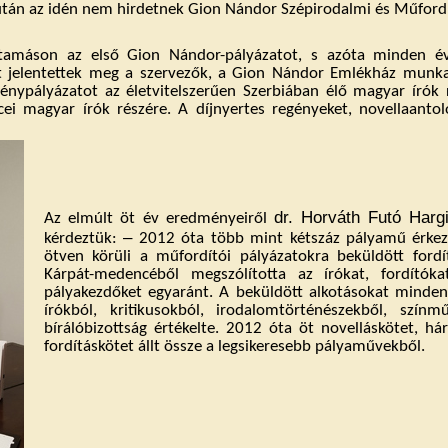
 után az idén nem hirdetnek Gion Nándor Szépirodalmi és Műfordí
tamáson az első Gion Nándor-pályázatot, s azóta minden év
ot jelentettek meg a szervezők, a Gion Nándor Emlékház munk
génypályázatot az életvitelszerűen Szerbiában élő magyar írók 
i magyar írók részére. A díjnyertes regényeket, novellaanto
dr. Horváth Futó Hargi
Az elmúlt öt év eredményeiről
‒
kérdeztük:
2012
ó
ta t
ö
bb mint k
é
tsz
á
z p
á
lyam
ű
é
rke
ö
tven k
ö
r
ü
li a m
ű
ford
í
t
ó
i p
á
ly
á
zatokra bek
ü
ld
ö
tt ford
í
Kárpát-medencéből megszólította az írókat, fordítóka
pályakezdőket egyaránt. A beküldött alkotásokat minden 
írókból, kritikusokból, irodalomtörténészekből, színm
bírálóbizottság értékelte. 2012 óta öt novelláskötet, h
fordításkötet állt össze a legsikeresebb pályaművekből.