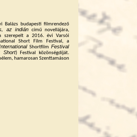
i Balázs budapesti filmrendező
s, az indián
című novellájára,
 szerepelt a 2016. évi Varsói
national Short Film Festival, a
International
Festival
Shortfilm
 Short
) Festival közönségdíját.
Remélem, hamarosan Szenttamáson