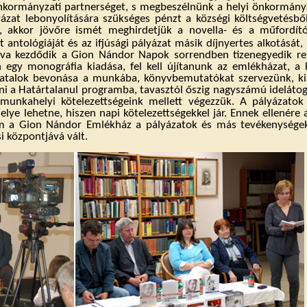
nkormányzati partnerséget, s megbeszélnünk a helyi önkormányza
ázat lebonyolítására szükséges pénzt a községi költségvetésbő
akkor jövőre ismét meghirdetjük a novella- és a műfordító
t antológiáját és az ifjúsági pályázat másik díjnyertes alkotásá
a kezdődik a Gion Nándor Napok sorrendben tizenegyedik re
 egy monográfia kiadása, fel kell újítanunk az emlékházat, a k
fiatalok bevonása a munkába, könyvbemutatókat szervezünk, kiá
ni a Határtalanul programba, tavasztól őszig nagyszámú ideláto
munkahelyi kötelezettségeink mellett végezzük. A pályázatok
ye lehetne, hiszen napi kötelezettségekkel jár. Ennek ellenére 
m a Gion Nándor Emlékház a pályázatok és más tevékenysége
i központjává vált.