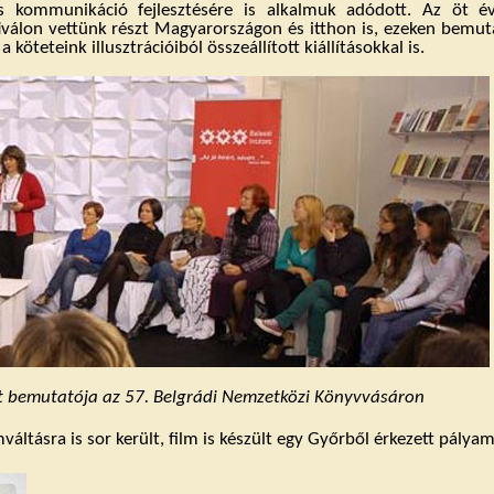
lis kommunikáció fejlesztésére is alkalmuk adódott. Az öt 
iválon vettünk részt Magyarországon és itthon is, ezeken bemu
 köteteink illusztrációiból összeállított kiállításokkal is.
tet bemutatója az 57. Belgrádi Nemzetközi Könyvvásáron
ltásra is sor került, film is készült egy Győrből érkezett pálya