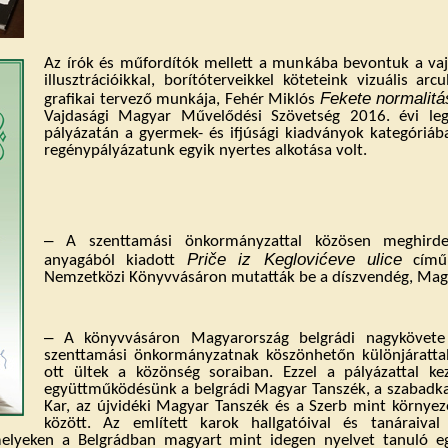
Az írók és műfordítók mellett a munkába bevontuk a vaj
illusztrációikkal, borítóterveikkel köteteink vizuális arc
Fekete normalitá
grafikai tervező munkája, Fehér Miklós
Vajdasági Magyar Művelődési Szövetség 2016. évi le
pályázatán a gyermek- és ifjúsági kiadványok kategóriába
regénypályázatunk egyik nyertes alkotása volt.
‒
A szenttamási önkormányzattal közösen meghirdet
Priče iz Keglovićeve ulice
anyagából kiadott
című 
Nemzetközi Könyvvásáron mutatták be a díszvendég,
Magy
‒
A könyvvásáron Magyarország belgrádi nagykövete 
szenttamási önkormányzatnak köszönhetőn különjárattal
ott ültek a közönség soraiban. Ezzel a pályázattal ke
együttműködésünk a belgrádi Magyar Tanszék, a szabadk
Kar, az újvidéki Magyar Tanszék és a Szerb mint környeze
között. Az említett karok hallgatóival és tanáraiva
melyeken a Belgrádban magyart mint idegen nyelvet tanuló e