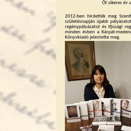
Öt sikeres év
2012-ben hirdették meg Szent
születésnapján újabb pályázat
regénypályázatot és ifjúsági re
minden évben a Kárpát-medence
Könyvkiadó jelentette meg.