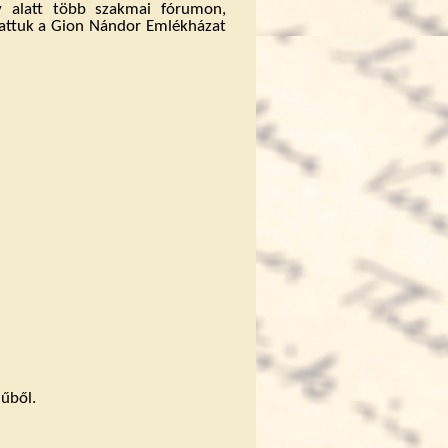
év alatt több szakmai fórumon,
tattuk a Gion Nándor Emlékházat
műből.