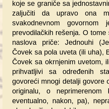
koje se graniče sa jednostavn
zaljučiti da upravo ona m
svakodnevnom govornom jez
prevodilačkih rešenja. O tome s
naslova priče: Jednouhi (J
Čovek sa pola uveta (ili uha)
Čovek sa okrnjenim uvetom, ili
prihvatljivi sa određenih st
govoreći mnogi detalji govore 
originalu, o neprimerenom k
eventualno, nakon, pa), nepra