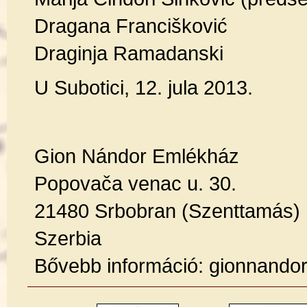
Dragana Francišković
Draginja Ramadanski
U Subotici, 12. jula 2013.
Gion Nándor Emlékház
Popovača venac u. 30.
21480 Srbobran (Szenttamás)
Szerbia
Bővebb információ:
gionnando