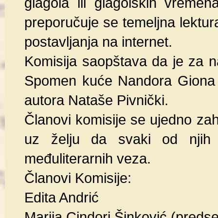
glagola ili glagolskih vremen
preporučuje se temeljna lektura
postavljanja na internet.
Komisija saopštava da je za n
Spomen kuće Nandora Giona o
autora Nataše Pivnički.
Članovi komisije se ujedno zah
uz želju da svaki od njih 
međuliterarnih veza.
Članovi Komisije:
Edita Andrić
Marija Cindori Šinković (preds