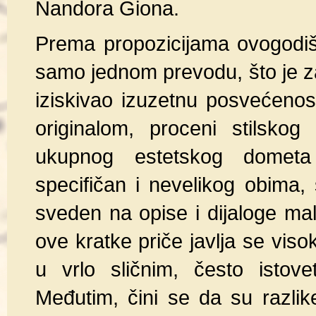
Nandora Giona.
Prema propozicijama ovogodiš
samo jednom prevodu, što je za
iziskivao izuzetnu posvećeno
originalom, proceni stilskog
ukupnog estetskog dometa 
specifičan i nevelikog obima, 
sveden na opise i dijaloge m
ove kratke priče javlja se vis
u vrlo sličnim, često istove
Međutim, čini se da su razlik