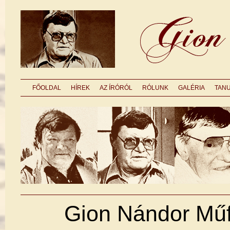
FŐOLDAL
HÍREK
AZ ÍRÓRÓL
RÓLUNK
GALÉRIA
TAN
Gion Nándor Műf