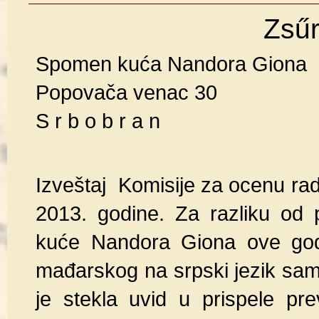
Zsűr
Spomen kuća Nandora Giona
Popovača venac 30
S r b o b r a n
Izveštaj Komisije za ocenu rad
2013. godine. Za razliku od
kuće Nandora Giona ove god
mađarskog na srpski jezik sam
je stekla uvid u prispele pr