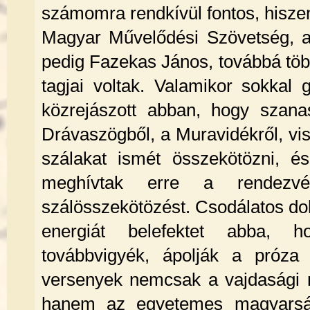
számomra rendkívül fontos, hiszen
Magyar Művelődési Szövetség, am
pedig Fazekas János, továbbá töb
tagjai voltak. Valamikor sokkal
közrejászott abban, hogy szana
Drávaszögből, a Muravidékről, vi
szálakat ismét összekötözni, 
meghívtak erre a rendezvén
szálösszekötözést. Csodálatos dol
energiát belefektet abba, 
továbbvigyék, ápolják a próza
versenyek nemcsak a vajdasági 
hanem az egyetemes magyarság