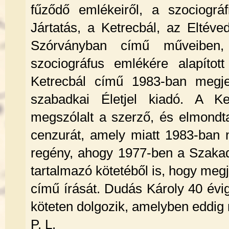
fűződő emlékeiről, a szociográf
Jártatás, a Ketrecbál, az Eltév
Szórványban című műveiben
szociográfus emlékére alapított
Ketrecbál című 1983-ban megje
szabadkai Életjel kiadó. A Ke
megszólalt a szerző, és elmondta
cenzurát, amely miatt 1983-ban 
regény, ahogy 1977-ben a Szakadó
tartalmazó kötetéből is, hogy meg
című írását. Dudás Károly 40 évig 
köteten dolgozik, amelyben eddig 
P. L.