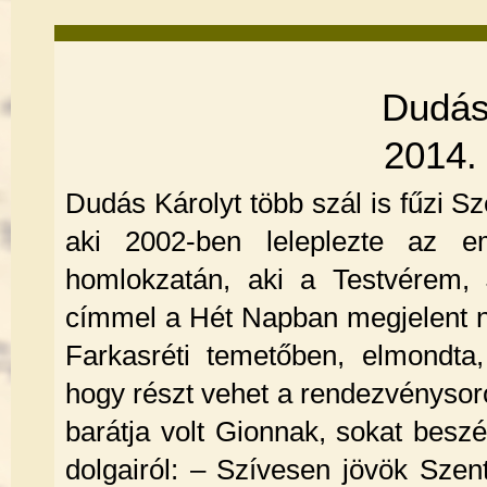
Dudás
2014. 
Dudás Károlyt több szál is fűzi 
aki 2002-ben leleplezte az 
homlokzatán, aki a Testvérem,
címmel a Hét Napban megjelent nek
Farkasréti temetőben, elmondta
hogy részt vehet a rendezvénysoro
barátja volt Gionnak, sokat beszé
dolgairól: – Szívesen jövök Sze