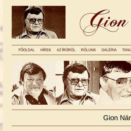
FŐOLDAL
HÍREK
AZ ÍRÓRÓL
RÓLUNK
GALÉRIA
TAN
Gion Ná