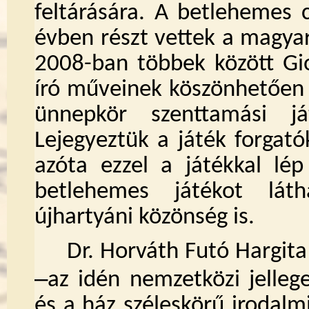
feltárására. A betlehemes 
évben részt vettek a magya
2008-ban többek között Gi
író műveinek köszönhetően i
ünnepkör szenttamási já
Lejegyeztük a játék forgató
azóta ezzel a játékkal lép
betlehemes játékot lát
újhartyáni közönség is.
Dr. Horváth Futó Hargit
‒
az idén nemzetközi jelleg
és a ház széleskörű irodalm