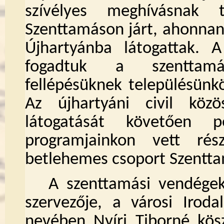
szívélyes meghívásnak
Szenttamáson járt, ahonnan
Újhartyánba látogattak. 
fogadtuk a szenttamás
fellépésüknek településünk
Az újhartyáni civil közö
látogatását követően 
programjainkon vett ré
betlehemes csoport Szentta
A szenttamási vendégek
szervezője, a városi Iroda
nevében
Nyíri Tiborné kös