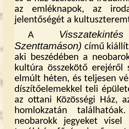
az emléknapok, az iroda
jelentőségét a kultuszterem
Visszatekin
A
Szenttamáson)
című kiállít
aki beszédében a neobarok
kultúra összekötő erejéről 
elmúlt héten, és teljesen v
díszítőelemekkel teli épüle
az ottani Közösségi Ház, 
homlokzatán találhatóak
neobarokk jegyeket visel 