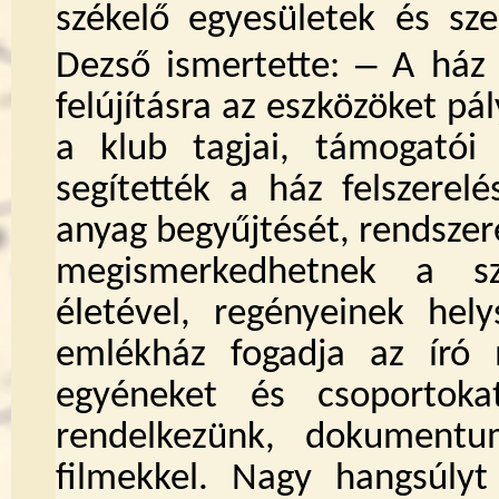
székelő egyesületek és sz
‒
Dezső ismertette:
A ház 
felújításra az eszközöket pá
a klub tagjai, támogatói
segítették a ház felszerelé
anyag begyűjtését, rendszere
megismerkedhetnek a sz
életével, regényeinek hely
emlékház fogadja az író 
egyéneket és csoportoka
rendelkezünk, dokumentu
filmekkel. Nagy hangsúlyt