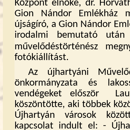
Központ elnöke, dr. Horvát
Gion Nándor Emlékház mu
újságíró, a Gion Nándor Em
irodalmi bemutató után
művelődéstörténész megn
fotókiállítást.
Az újhartyáni Művelő
önkormányzata és lako
vendégeket először Lau
köszöntötte, aki többek kö
Újhartyán városok közö
kapcsolat indult el:
-
Újha