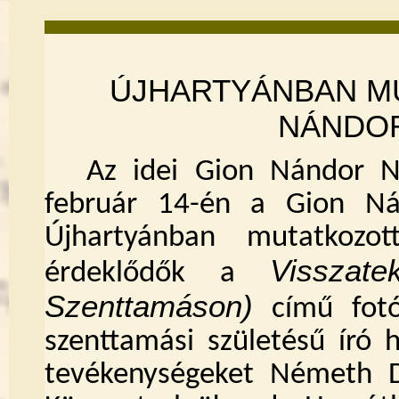
ÚJHARTYÁNBAN MU
NÁNDO
Az idei Gion Nándor N
február 14-én a Gion N
Újhartyánban mutatkoz
Visszat
érdeklődők a
Szenttamáson)
című fotók
szenttamási születésű író 
tevékenységeket
Németh D