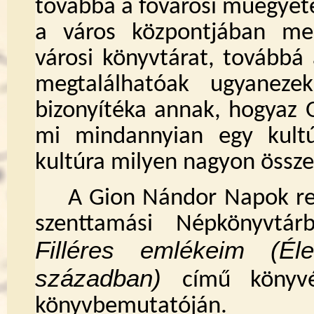
továbbá a fővárosi műegyet
a város központjában meg
városi könyvtárat, továbbá
megtalálhatóak ugyaneze
bizonyítéka annak, hogyaz 
mi mindannyian egy kultú
kultúra milyen nagyon össz
A Gion Nándor Napok re
szenttamási Népkönyvtár
Filléres emlékeim (Él
században)
című könyvé
könyvbemutatóján.