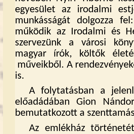
egyesület az irodalmi estj
munkásságát dolgozza fe
működik az Irodalmi és He
szervezünk a városi köny
magyar írók, költők élet
műveikből. A rendezvényeke
is.
A folytatásban a jele
előadádában Gion Nándor 
bemutatkozott a szenttamás
Az emlékház történetét