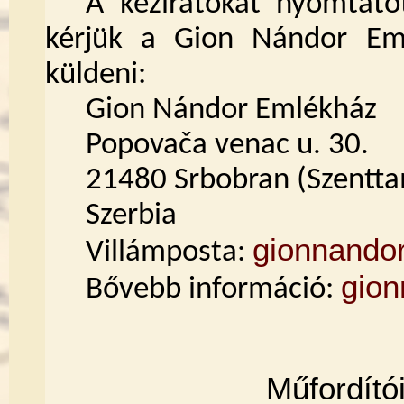
A kéziratokat nyomtatot
kérjük a Gion Nándor Em
küldeni:
Gion Nándor Emlékház
Popovača venac u. 30.
21480 Srbobran (Szentt
Szerbia
gionnando
Villámposta:
gio
Bővebb információ:
Műfordító