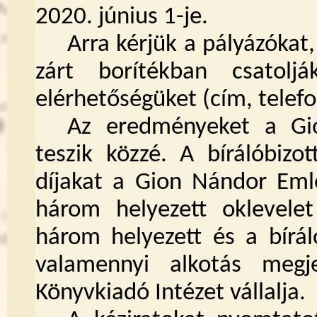
2020. június 1-je.
Arra kérjük a pályázóka
zárt borítékban csatolj
elérhetőségüket (cím, telefo
Az eredményeket a Gi
teszik közzé. A bírálóbizo
díjakat a Gion Nándor Eml
három helyezett oklevele
három helyezett és a bíráló
valamennyi alkotás megj
Könyvkiadó Intézet vállalja.