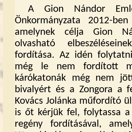
A Gion Nándor Emlé
Önkormányzata 2012-ben i
amelynek célja Gion N
olvasható elbeszélésein
fordítása. Az idén folytat
még le nem fordított mű
kárókatonák még nem jött
bivalyért és a Zongora a f
Kovács Jolánka műfordító ült
is őt kérjük fel, folytass
regény fordításával, am