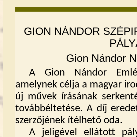
GION NÁNDOR SZÉPI
PÁLY
Gion Nándor N
A Gion Nándor Emlékh
amelynek célja a magyar iro
új művek írásának serkenté
továbbéltetése. A díj ered
szerzőjének ítélhető oda.
A jeligével ellátott pá