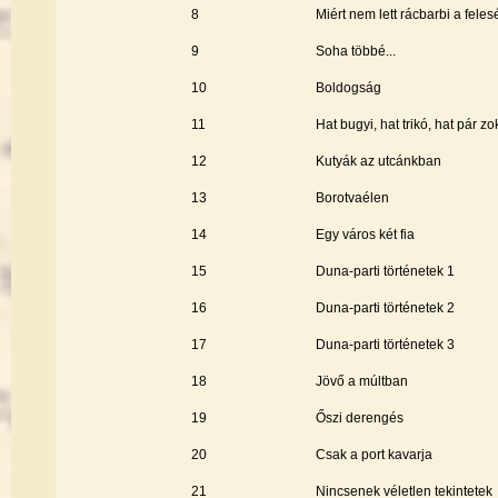
8
Miért nem lett rácbarbi a fele
9
Soha többé...
10
Boldogság
11
Hat bugyi, hat trikó, hat pár zo
12
Kutyák az utcánkban
13
Borotvaélen
14
Egy város két fia
15
Duna-parti történetek 1
16
Duna-parti történetek 2
17
Duna-parti történetek 3
18
Jövő a múltban
19
Őszi derengés
20
Csak a port kavarja
21
Nincsenek véletlen tekintetek