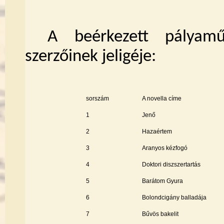
A beérkezett pálya
szerzőinek jeligéje:
sorszám
A novella címe
1
Jenő
2
Hazaértem
3
Aranyos kézfogó
4
Doktori diszszertartás
5
Barátom Gyura
6
Bolondcigány balladája
7
Bűvös bakelit