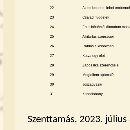
22
Az ember nem lehet emberne
23
Családi függelék
24
Én is börtönről álmodom mos
25
A kitartás szépségei
26.
Rablás a kisboltban
27
Kutya egy élet
28
Zabos Ilka szerencséje
29
Megleltem apámat?
30
Jószágvásár
31
Kapadohány
Szenttamás, 2023. július 